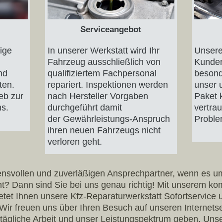
Serviceangebot
ige
In unserer Werkstatt wird Ihr
Unsere
Fahrzeug ausschließlich von
Kunden
und
qualifiziertem Fachpersonal
besond
ten.
repariert. Inspektionen werden
unser 
eb zur
nach Hersteller Vorgaben
Paket 
ns.
durchgeführt damit
vertrau
der
Gewährleistungs-Anspruch
Probl
ihren neuen Fahrzeugs nicht
verloren geht.
ensvollen und zuverläßigen Ansprechpartner, wenn es u
ht? Dann sind Sie bei uns genau richtig! Mit unserem 
ietet Ihnen unsere Kfz-Reparaturwerkstatt Sofortservice 
Wir freuen uns über Ihren Besuch auf unseren Internetse
e tägliche Arbeit und unser Leistungspektrum geben. Un