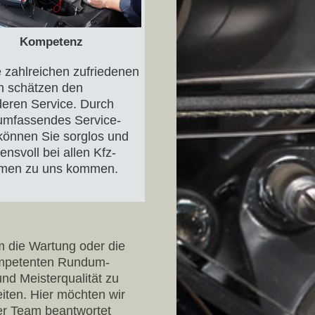
Kompetenz
 zahlreichen zufriedenen
 schätzen den
eren Service. Durch
umfassendes Service-
können Sie sorglos und
ensvoll bei allen Kfz-
emen zu uns kommen.
m die Wartung oder die
kompetenten Rundum-
und Meisterqualität zu
iten. Hier möchten wir
ser Team beantwortet