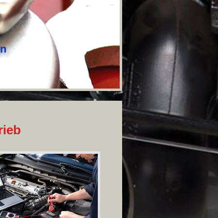
en
rieb