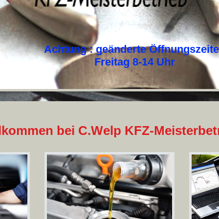
Achtung : geänderte Öffnungszeit
Freitag 8-14 Uhr
lkommen bei C.Welp KFZ-Meisterbet